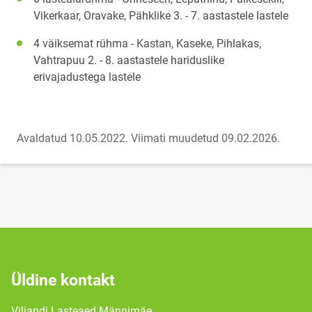
Vikerkaar, Oravake, Pähklike 3. - 7. aastastele lastele
4 väiksemat rühma - Kastan, Kaseke, Pihlakas,
Vahtrapuu 2. - 8. aastastele hariduslike
erivajadustega lastele
Avaldatud 10.05.2022.
Viimati muudetud 09.02.2026.
Üldine kontakt
Viljandi Lasteaed Männimäe