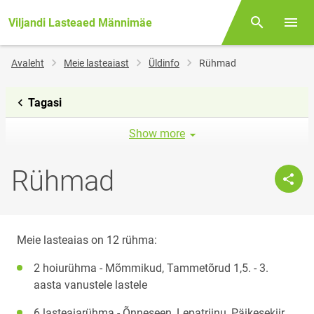
Viljandi Lasteaed Männimäe
Otsing
Menüü
Jälglink
Avaleht
Meie lasteaiast
Üldinfo
Rühmad
Tagasi
Show more
Rühmad
Meie lasteaias on 12 rühma:
2 hoiurühma - Mõmmikud, Tammetõrud 1,5. - 3.
aasta vanustele lastele
6 lasteaiarühma - Õnneseen, Lepatriinu, Päikesekiir,